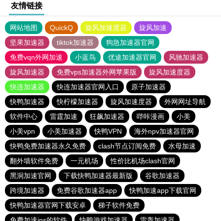
友情链接
网站地图
QuickQ
旋风加速度器
旋风加速
坚果加速器
tiktok加速器
狗急加速器官网
免费vqn外网加速
小蓝鸟
优途加速器官网
风驰加速器
旋风加速器
免费vps加速器外网苹果版
旋风加速度器
快连加速器
快连加速器官网入口
原子加速器
快鸭加速器
快柠檬加速器
旋风加速度器
外网网址导航
软件中心
雷霆加速
狂飙加速器
哔咔漫画
小美
小美vpn
小美加速器
快鸭VPN
海外npv加速器官网
快鸭免费加速器永久免费
clash节点订阅免费
水母加速
翻外墙软件免费
一元机场
性价比机场clash官网
黑洞加速官网
下载快鸭加速器最新版
谷歌加速器
跨境加速器
免费谷歌加速器app
快鸭加速app下载官网
快鸭加速器官网下载安卓
梯子软件免费
免费加速ins的软件
快鸭游戏加速器
雷轰加速器