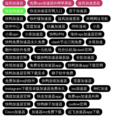
旋风加速器
免费vps加速器外网苹果版
旋风加速度器
快连加速器
快连加速器官网入口
原子加速器
快鸭加速器
快柠檬加速器
旋风加速度器
外网网址导航
软件中心
雷霆加速
狂飙加速器
哔咔漫画
小美
小美vpn
小美加速器
快鸭VPN
海外npv加速器官网
快鸭免费加速器永久免费
clash节点订阅免费
水母加速
翻外墙软件免费
一元机场
性价比机场clash官网
黑洞加速官网
下载快鸭加速器最新版
谷歌加速器
跨境加速器
免费谷歌加速器app
快鸭加速app下载官网
快鸭加速器官网下载安卓
梯子软件免费
免费加速ins的软件
快鸭游戏加速器
雷轰加速器
instagram下载安卓版加速器免费永久
ios加速器
神灯加速
佛跳加速器官网
快连加速器app
免费vps加速器外网
快鸭加速器官网
快鸭梯子加速器
outline官网
Cisco加速器
加速器ins免费下载
起飞加速器app下载