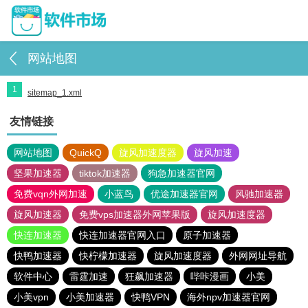
网站地图
1
sitemap_1.xml
友情链接
网站地图
QuickQ
旋风加速度器
旋风加速
坚果加速器
tiktok加速器
狗急加速器官网
免费vqn外网加速
小蓝鸟
优途加速器官网
风驰加速器
旋风加速器
免费vps加速器外网苹果版
旋风加速度器
快连加速器
快连加速器官网入口
原子加速器
快鸭加速器
快柠檬加速器
旋风加速度器
外网网址导航
软件中心
雷霆加速
狂飙加速器
哔咔漫画
小美
小美vpn
小美加速器
快鸭VPN
海外npv加速器官网