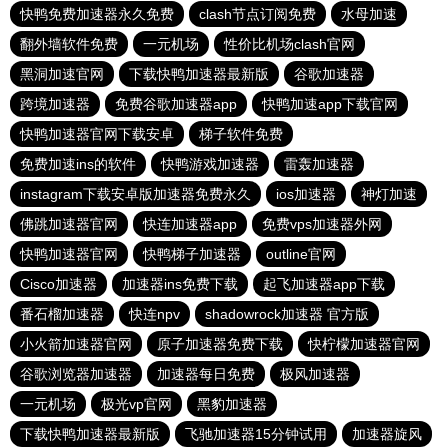
快鸭免费加速器永久免费
clash节点订阅免费
水母加速
翻外墙软件免费
一元机场
性价比机场clash官网
黑洞加速官网
下载快鸭加速器最新版
谷歌加速器
跨境加速器
免费谷歌加速器app
快鸭加速app下载官网
快鸭加速器官网下载安卓
梯子软件免费
免费加速ins的软件
快鸭游戏加速器
雷轰加速器
instagram下载安卓版加速器免费永久
ios加速器
神灯加速
佛跳加速器官网
快连加速器app
免费vps加速器外网
快鸭加速器官网
快鸭梯子加速器
outline官网
Cisco加速器
加速器ins免费下载
起飞加速器app下载
番石榴加速器
快连npv
shadowrock加速器 官方版
小火箭加速器官网
原子加速器免费下载
快柠檬加速器官网
谷歌浏览器加速器
加速器每日免费
极风加速器
一元机场
极光vp官网
黑豹加速器
下载快鸭加速器最新版
飞驰加速器15分钟试用
加速器旋风